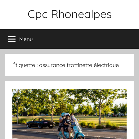
Aller
Cpc Rhonealpes
au
contenu
Menu
Étiquette :
assurance trottinette électrique