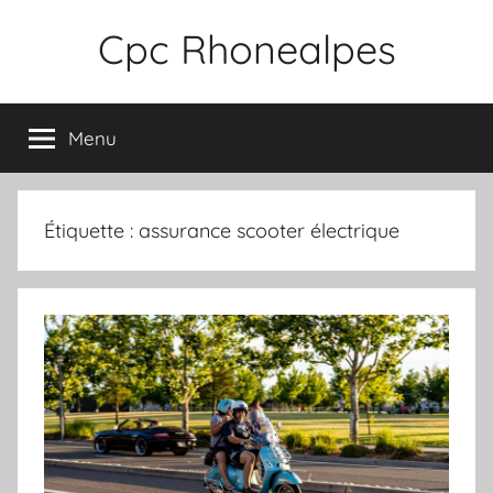
Aller
Cpc Rhonealpes
au
contenu
Menu
Étiquette :
assurance scooter électrique