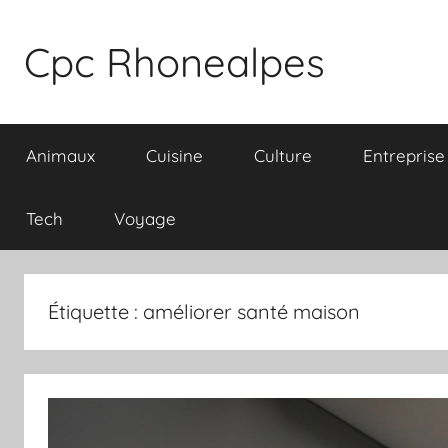
Aller
au
Cpc Rhonealpes
contenu
Animaux
Cuisine
Culture
Entreprise
Tech
Voyage
Étiquette :
améliorer santé maison