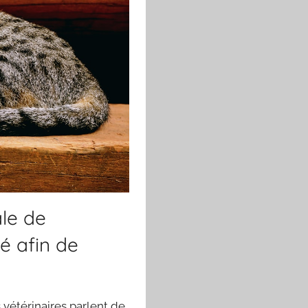
le de
sé afin de
s vétérinaires parlent de