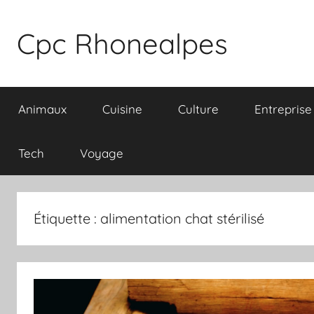
Aller
au
Cpc Rhonealpes
contenu
Animaux
Cuisine
Culture
Entreprise
Tech
Voyage
Étiquette :
alimentation chat stérilisé