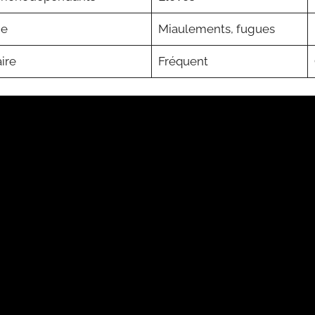
ne
Miaulements, fugues
ire
Fréquent