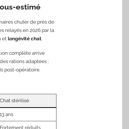
 sous-estimé
aires chuter de près de
es relayés en 2026 par la
n et
longévité chat
.
ation complète arrive
des rations adaptées :
ds post-opératoire.
Chat stérilisé
13 ans
Fortement réduits