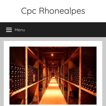
Aller
Cpc Rhonealpes
au
contenu
Menu