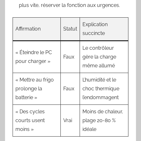
plus vite, réserver la fonction aux urgences.
Explication
Affirmation
Statut
succincte
Le contrôleur
« Éteindre le PC
Faux
gère la charge
pour charger »
même allumé
« Mettre au frigo
L’humidité et le
prolonge la
Faux
choc thermique
batterie »
l’endommagent
« Des cycles
Moins de chaleur,
courts usent
Vrai
plage 20-80 %
moins »
idéale