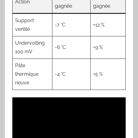
Action
gagnée
gagnée
Support
-7 °C
+12 %
ventilé
Undervolting
-6 °C
+9 %
100 mV
Pâte
thermique
-4 °C
+5 %
neuve