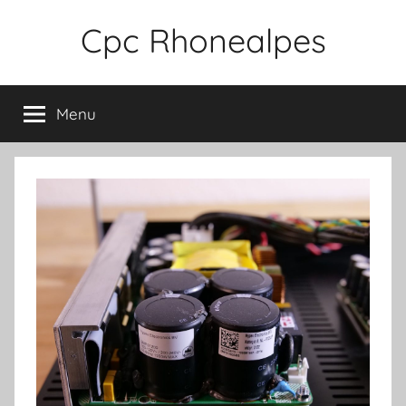
Aller
Cpc Rhonealpes
au
contenu
Menu