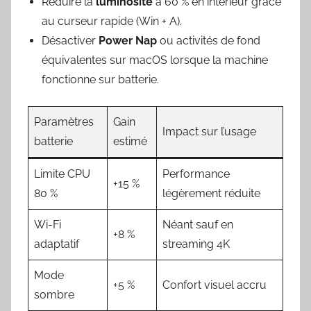
Réduire la
luminosité
à 60 % en intérieur grâce
au curseur rapide (Win + A).
Désactiver
Power Nap
ou activités de fond
équivalentes sur macOS lorsque la machine
fonctionne sur batterie.
Paramètres
Gain
Impact sur l’usage
batterie
estimé
Limite CPU
Performance
+15 %
80 %
légèrement réduite
Wi-Fi
Néant sauf en
+8 %
adaptatif
streaming 4K
Mode
+5 %
Confort visuel accru
sombre