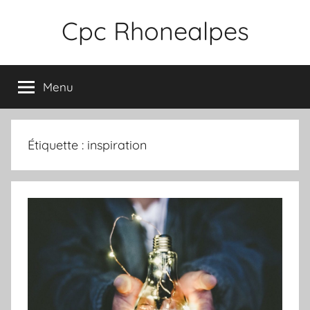
Aller
Cpc Rhonealpes
au
contenu
Menu
Étiquette :
inspiration