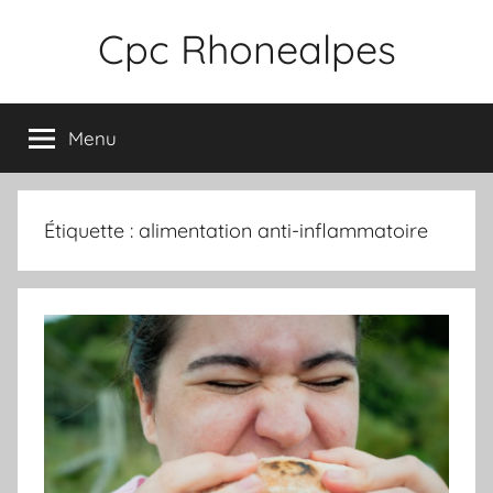
Aller
Cpc Rhonealpes
au
contenu
Menu
Étiquette :
alimentation anti-inflammatoire